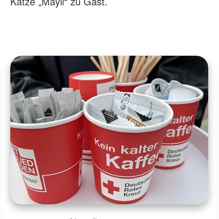
Katze „Mayli“ zu Gast.