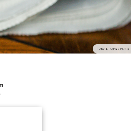
t
Foto: A. Zelck / DRKS
em
e