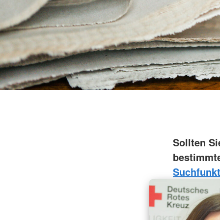
Menüservice
Krankentransport
Servicewohnen Duisburg-Neumühl
Krankenfahrdienst
DRK-Seniorenzentrum Duisburg-
Neumühl
Stationäre Pflege
Qualitätsmanagement Pflege und
Betreuung
Ausbildung in der Pflege
Sollten S
bestimmte
Suchfunkt