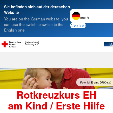
Sie befinden sich auf der deutschen
Sprache wechseln zu
Website
Suche
You are on the German website, you
can use the switch to switch to the
Alles klar
English one
Kreisverband
Me
Duisburg e.V.
Foto: M. Eram / DRK e.V.
Rotkreuzkurs EH
am Kind / Erste Hilfe