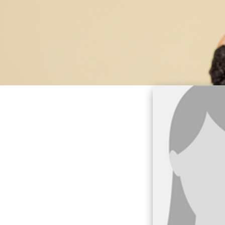
Menüservice
Krankentransport
Servicewohnen Duisburg-Neumühl
Krankenfahrdienst
DRK-Seniorenzentrum Duisburg-
Neumühl
Stationäre Pflege
Qualitätsmanagement Pflege und
Betreuung
Ausbildung in der Pflege