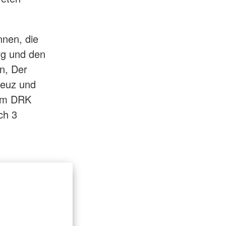
nen, die
rg und den
n, Der
reuz und
vom DRK
ch 3