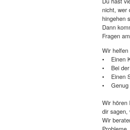
Du hast vi
nicht, wer
hingehen s
Dann komm 
Fragen am 
Wir helfen 
• Einen Ki
• Bei der
• Einen S
• Genug 
Wir hören 
dir sagen,
Wir berate
Probleme. 