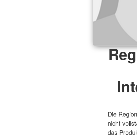
Reg
In
Die Region
nicht volls
das Produ