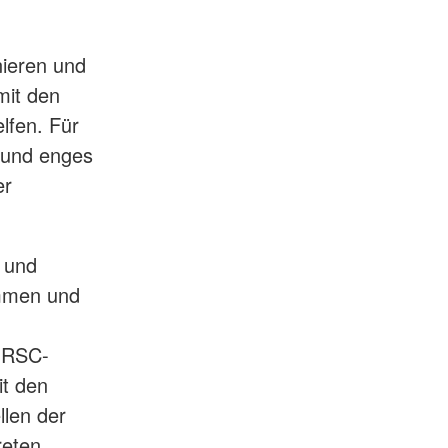
nieren und
mit den
lfen. Für
s und enges
er
 und
ommen und
r RSC-
it den
len der
reten