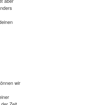
ßt aber
anders
deinen
können wir
einer
 der Zeit