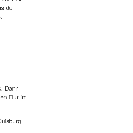
as du
e.
s. Dann
en Flur im
Duisburg