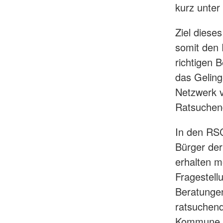
kurz unte
Ziel dieses
somit den 
richtigen 
das Geling
Netzwerk v
Ratsuchen
In den RSC
Bürger der
erhalten m
Fragestell
Beratungen
ratsuchen
Kommune un