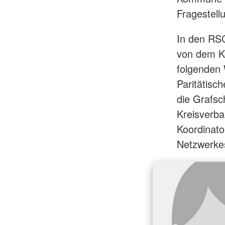
Fragestel
In den RS
von dem K
folgenden 
Paritätisc
die Grafs
Kreisverba
Koordinato
Netzwerkes