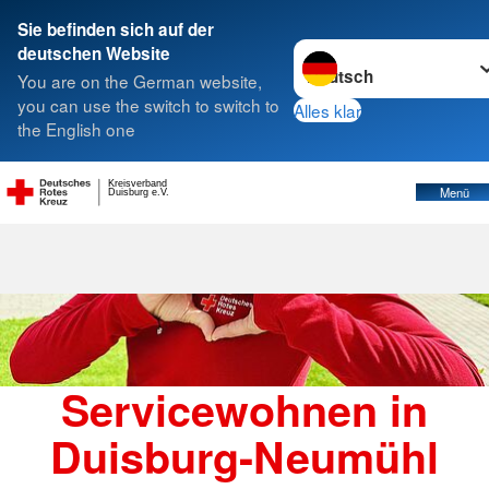
Sie befinden sich auf der
Sprache wechseln zu
deutschen Website
Suche
You are on the German website,
you can use the switch to switch to
Alles klar
the English one
Servicewohnen Duisburg-Neumühl
Kreisverband
Menü
Duisburg e.V.
Servicewohnen in
Duisburg-Neumühl