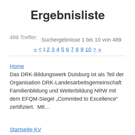
Ergebnisliste
489 Treffer:
Suchergebnisse 1 bis 10 von 489
«
<
1
2
3
4
5
6
7
8
9
10
>
»
Home
Das DRK-Bildungswerk Duisburg ist als Teil der
Organisation DRK-Landesarbeitsgemeinschaft
Familienbildung und Weiterbildung NRW mit
dem EFQM-Siegel „Commited to Excellence“
zertifiziert. Mit…
Startseite KV