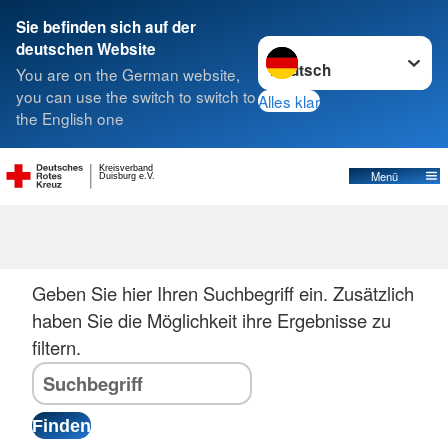
Sie befinden sich auf der
Sprache wechseln zu
deutschen Website
Suche
You are on the German website,
you can use the switch to switch to
Alles klar
the English one
Kreisverband
Menü
Duisburg e.V.
Suche
Geben Sie hier Ihren Suchbegriff ein. Zusätzlich
haben Sie die Möglichkeit ihre Ergebnisse zu
filtern.