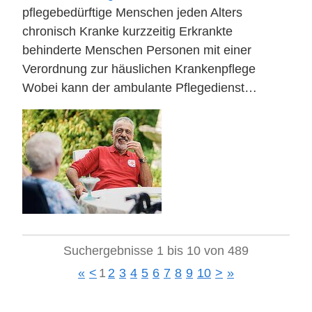
pflegebedürftige Menschen jeden Alters
chronisch Kranke kurzzeitig Erkrankte
behinderte Menschen Personen mit einer
Verordnung zur häuslichen Krankenpflege
Wobei kann der ambulante Pflegedienst…
Suchergebnisse 1 bis 10 von 489
«
<
1
2
3
4
5
6
7
8
9
10
>
»