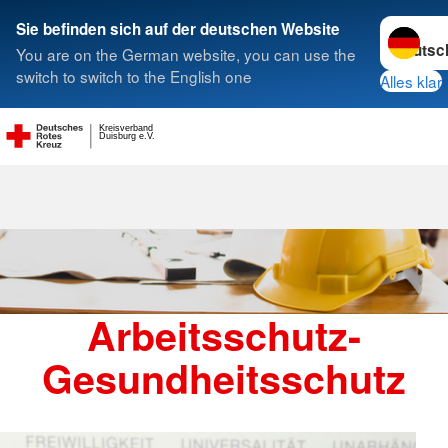
Sprache 
Sie befinden sich auf der deutschen Website
You are on the German website, you can use the
Suche
switch to switch to the English one
Alles klar
Kreisverband
Duisburg e.V.
Arbeitssc
Arbeitsschutz-
Gesundheitsschutz