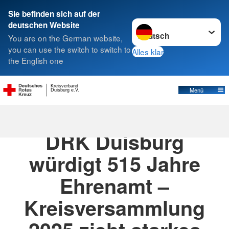
Sie befinden sich auf der
Sprache wechseln zu
deutschen Website
Suche
You are on the German website,
you can use the switch to switch to
Alles klar
the English one
Kreisverband
Menü
Duisburg e.V.
17.11.2025
· Aktuelles
DRK Duisburg
würdigt 515 Jahre
Ehrenamt –
Kreisversammlung