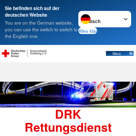
Sie befinden sich auf der
Sprache wechseln zu
deutschen Website
Suche
You are on the German website,
you can use the switch to switch to
Alles klar
the English one
Rettungsdienst
Kreisverband
Menü
Duisburg e.V.
DRK
Rettungsdienst