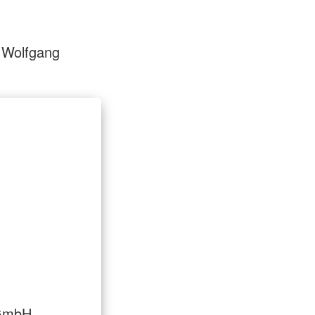
r Wolfgang
gGmbH