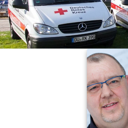
Menüservice
Krankentransport
Servicewohnen Duisburg-Neumühl
Krankenfahrdienst
Servicewohnen Duisburg-Neumühl
Stationäre Pflege
Qualitätsmanagement Pflege und
Betreuung
Ausbildung in der Alten-Pflege