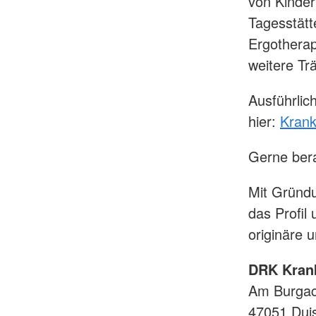
von Kinder
Tagesstätt
Ergotherap
weitere Trä
Ausführlic
hier:
Krank
Gerne bera
Mit Gründ
das Profil
originäre
DRK Kran
Am Burgac
47051 Dui