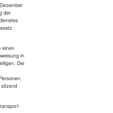
 Dezember
g der
dienstes
esetz
 einen
nweisung in
lligen. Die
p
 Personen,
 sitzend
Transport