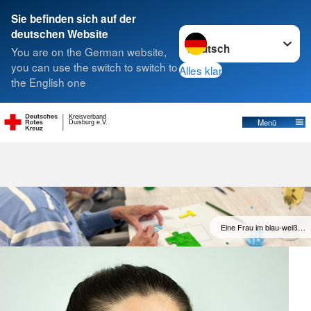
Sie befinden sich auf der
Sprache wechseln zu
deutschen Website
Suche
You are on the German website,
you can use the switch to switch to
Alles klar
the English one
Tagespflege Homberg
Kreisverband
Menü
Duisburg e.V.
Eine Frau im blau-weiß…