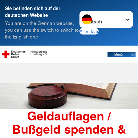
Sie befinden sich auf der
Sprache wechseln zu
deutschen Website
Suche
You are on the German website,
you can use the switch to switch to
Alles klar
the English one
Geldauflagen helfen!
Kreisverband
Menü
Duisburg e.V.
Geldauflagen /
Bußgeld spenden &