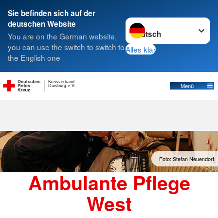
Sie befinden sich auf der
Sprache wechseln zu
deutschen Website
Suche
You are on the German website,
you can use the switch to switch to
Alles klar
the English one
Kreisverband
Menü
Duisburg e.V.
Foto: Stefan Neuendorf
Ambulante Pflege
West