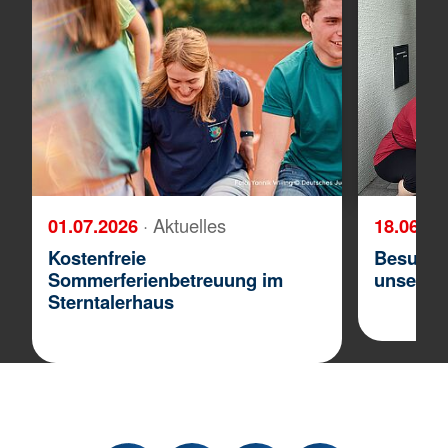
01.07.2026
· Aktuelles
18.06.2
Kostenfreie
Besuch 
Sommerferienbetreuung im
unserer
Sterntalerhaus