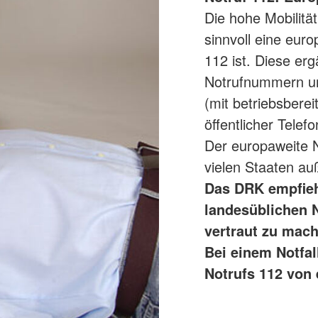
Die hohe Mobilitä
sinnvoll eine eur
112 ist. Diese er
Notrufnummern un
(mit betriebsberei
öffentlicher Telef
Der europaweite N
vielen Staaten a
Das DRK empfiehl
landesüblichen 
vertraut zu mach
Bei einem Notfal
Notrufs 112 von