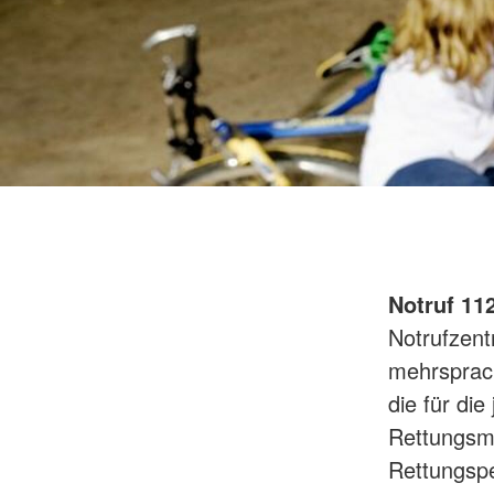
Menüservice
Krankentransport
Servicewohnen Duisburg-Neumühl
Krankenfahrdienst
Servicewohnen Duisburg-Neumühl
Stationäre Pflege
Qualitätsmanagement Pflege und
Betreuung
Ausbildung in der Alten-Pflege
Notruf 11
Notrufzent
mehrsprach
die für die
Rettungsmi
Rettungspe