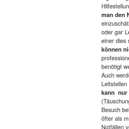
Hilfestell
man den N
einzuschät
oder gar L
einer dies
können ni
professione
benötigt w
Auch werde
Leitstelle
kann nur 
(Täuschun
Besuch bei
öfter als 
Notfällen 