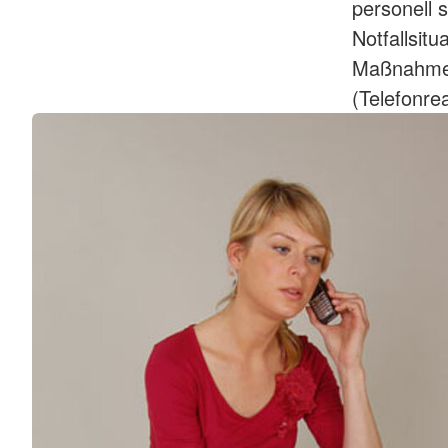
personell 
Notfallsitu
Maßnahmen 
(Telefonre