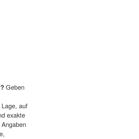
h?
Geben
 Lage, auf
ind exakte
e Angaben
e,