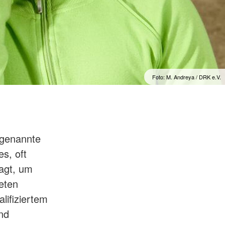
t
Foto: M. Andreya / DRK e.V.
ogenannte
es, oft
ragt, um
neten
lifiziertem
nd