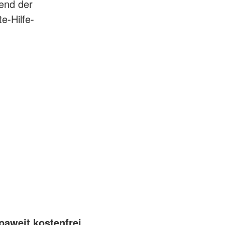
rend der
e-Hilfe-
paweit kostenfrei