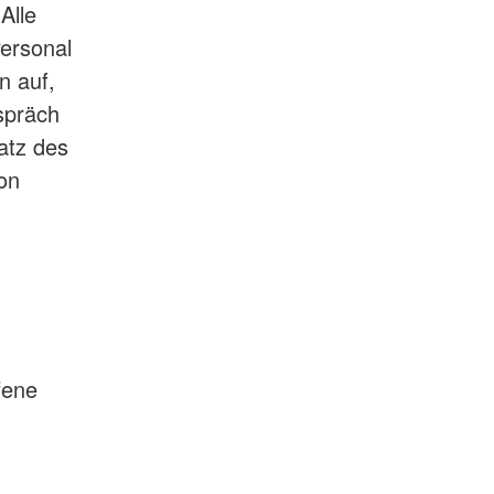
Alle
ersonal
n auf,
spräch
atz des
on
fene