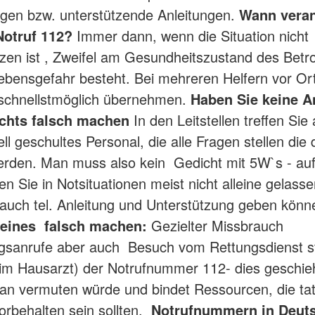
ungen bzw. unterstützende Anleitungen.
Wann veran
otruf 112?
Immer dann, wenn die Situation nicht
zen ist , Zweifel am Gesundheitszustand des Betr
ebensgefahr besteht. Bei mehreren Helfern vor Or
 schnellstmöglich übernehmen.
Haben Sie keine A
chts falsch machen
In den Leitstellen treffen Sie
ll geschultes Personal, die alle Fragen stellen die 
erden. Man muss also kein Gedicht mit 5W`s - au
n Sie in Notsituationen meist nicht alleine gelasse
n auch tel. Anleitung und Unterstützung geben kön
eines falsch machen:
Gezielter Missbrauch
gsanrufe aber auch Besuch vom Rettungsdienst st
m Hausarzt) der Notrufnummer 112- dies geschieh
man vermuten würde und bindet Ressourcen, die ta
vorbehalten sein sollten.
Notrufnummern in Deut