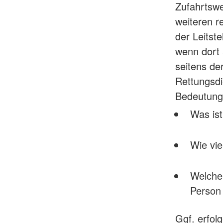
Zufahrtsw
weiteren r
der Leitste
wenn dort 
seitens de
Rettungsdi
Bedeutung,
Was is
Wie vie
Welche 
Person
Ggf. erfol