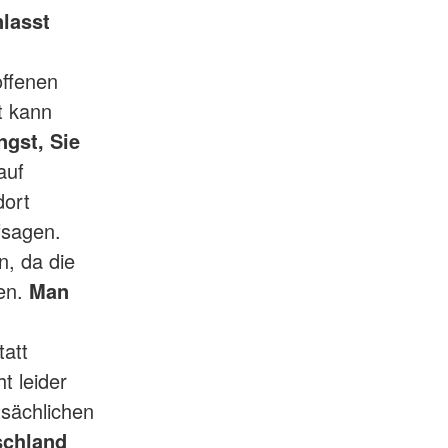
lasst
offenen
t kann
ngst, Sie
 auf
dort
fsagen.
n, da die
nen.
Man
att
t leider
tsächlichen
schland